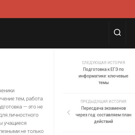
СЛЕДУЮЩАЯ ИСТОРИЯ
Подготовка к ЕГЭ по
информатике: ключевые
темы
ученики
чение тем, работа
ПРЕДЫДУЩАЯ ИСТОРИЯ
одготовка — это не
Пересдача экзаменов
 для личностного
через год: составляем план
действий
бы учащиеся
лезными не только