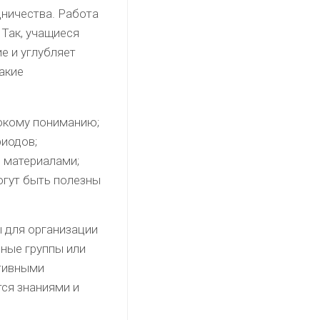
дничества. Работа
 Так, учащиеся
е и углубляет
акие
бокому пониманию;
риодов;
 материалами;
огут быть полезны
 для организации
бные группы или
ктивными
тся знаниями и