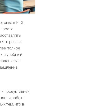
товка к ЕГЭ,
 просто
расставлять
влять разные
лее полное
ь в учебный
 заданием с
 мышление.
 и продуктивней,
андная работа
х тем, что в