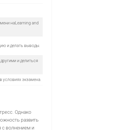
мени наLearning and
ию и делать выводы.
 другими и делиться
в условиях экзамена.
тресс. Однако
можность развить
я с волнением и