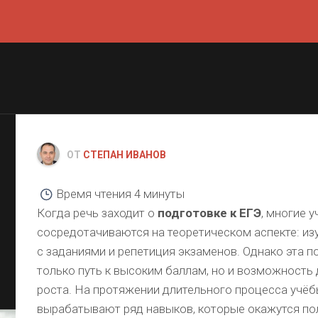
ОТ
СТЕПАН ИВАНОВ
Время чтения
4 минуты
Когда речь заходит о
подготовке к ЕГЭ
, многие 
сосредотачиваются на теоретическом аспекте: изу
с заданиями и репетиция экзаменов. Однако эта п
только путь к высоким баллам, но и возможность
роста. На протяжении длительного процесса учё
вырабатывают ряд навыков, которые окажутся по