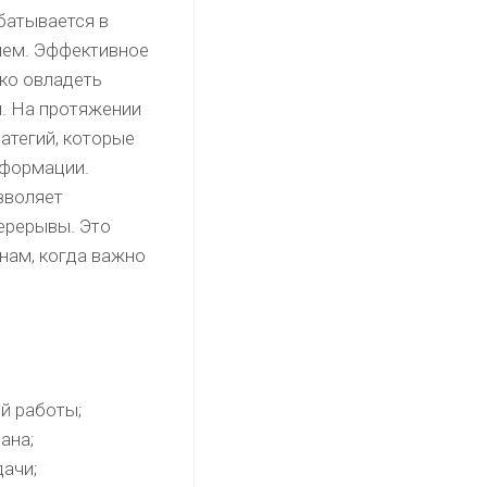
батывается в
нем. Эффективное
ько овладеть
и. На протяжении
атегий, которые
нформации.
зволяет
перерывы. Это
нам, когда важно
й работы;
ана;
дачи;