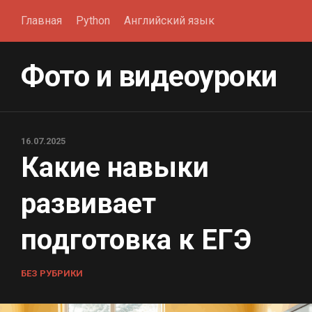
Перейти
Главная
Python
Английский язык
к
содержанию
Фото и видеоуроки
16.07.2025
Какие навыки
развивает
подготовка к ЕГЭ
БЕЗ РУБРИКИ