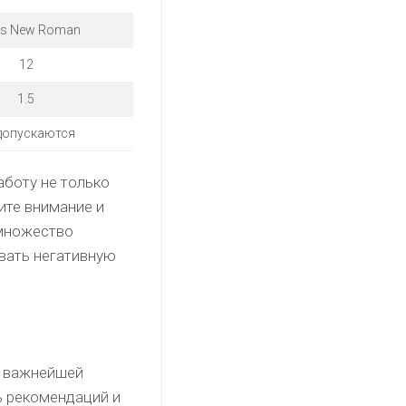
es New Roman
12
1.5
допускаются
аботу не только
лите внимание и
 множество
звать негативную
я важнейшей
ь рекомендаций и