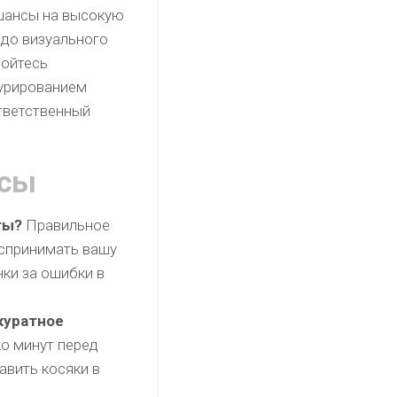
 шансы на высокую
 до визуального
бойтесь
турированием
ответственный
осы
ты?
Правильное
спринимать вашу
ки за ошибки в
ккуратное
о минут перед
авить косяки в