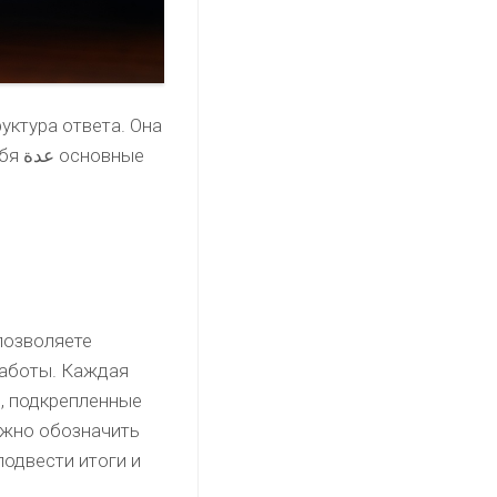
руктура ответа. Она
вные
позволяете
работы. Каждая
, подкрепленные
ожно обозначить
подвести итоги и