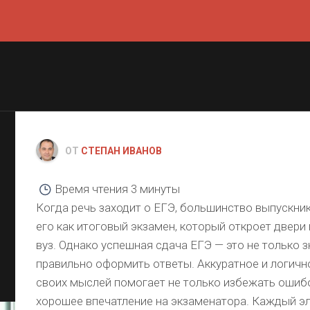
ОТ
СТЕПАН ИВАНОВ
Время чтения
3 минуты
Когда речь заходит о ЕГЭ, большинство выпускн
его как итоговый экзамен, который откроет двери
вуз. Однако успешная сдача ЕГЭ — это не только з
правильно оформить ответы. Аккуратное и логичн
своих мыслей помогает не только избежать ошибо
хорошее впечатление на экзаменатора. Каждый э