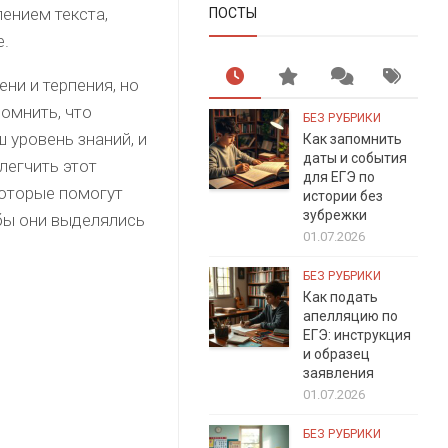
лением текста,
ПОСТЫ
е.
ни и терпения, но
омнить, что
БЕЗ РУБРИКИ
 уровень знаний, и
Как запомнить
даты и события
легчить этот
для ЕГЭ по
которые помогут
истории без
зубрежки
бы они выделялись
01.07.2026
БЕЗ РУБРИКИ
Как подать
апелляцию по
ЕГЭ: инструкция
и образец
заявления
01.07.2026
БЕЗ РУБРИКИ