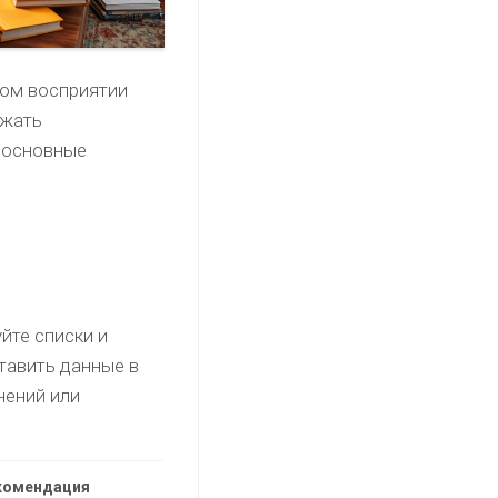
ном восприятии
ежать
 основные
йте списки и
тавить данные в
нений или
комендация