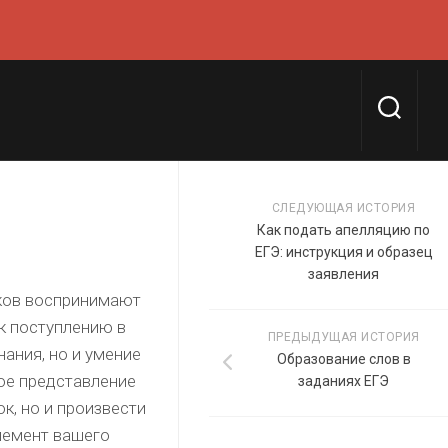
СЛЕДУЮЩАЯ ИСТОРИЯ
Как подать апелляцию по
ЕГЭ: инструкция и образец
заявления
иков воспринимают
 к поступлению в
ПРЕДЫДУЩАЯ ИСТОРИЯ
нания, но и умение
Образование слов в
ое представление
заданиях ЕГЭ
к, но и произвести
лемент вашего